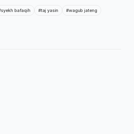
#syekh bafaqih
#taj yasin
#wagub jateng