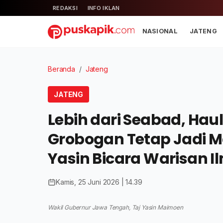
REDAKSI
INFO IKLAN
NASIONAL
JATENG
Beranda
/
Jateng
JATENG
Lebih dari Seabad, Ha
Grobogan Tetap Jadi M
Yasin Bicara Warisan I
Kamis, 25 Juni 2026 | 14.39
Wakil Gubernur Jawa Tengah, Taj Yasin Maimoen