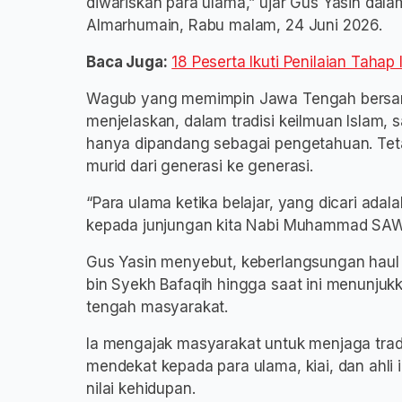
diwariskan para ulama,” ujar Gus Yasin dal
Almarhumain, Rabu malam, 24 Juni 2026.
Baca Juga:
18 Peserta Ikuti Penilaian Taha
Wagub yang memimpin Jawa Tengah bersama
menjelaskan, dalam tradisi keilmuan Islam, s
hanya dipandang sebagai pengetahuan. Teta
murid dari generasi ke generasi.
“Para ulama ketika belajar, yang dicari ada
kepada junjungan kita Nabi Muhammad SAW,
Gus Yasin menyebut, keberlangsungan ha
bin Syekh Bafaqih hingga saat ini menunjukk
tengah masyarakat.
Ia mengajak masyarakat untuk menjaga tradi
mendekat kepada para ulama, kiai, dan ahl
nilai kehidupan.