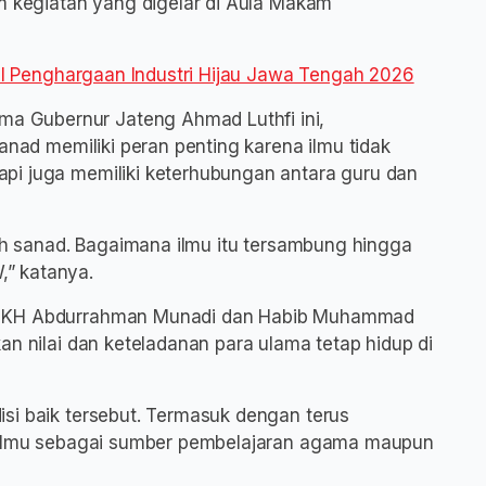
am kegiatan yang digelar di Aula Makam
p II Penghargaan Industri Hijau Jawa Tengah 2026
 Gubernur Jateng Ahmad Luthfi ini,
anad memiliki peran penting karena ilmu tidak
pi juga memiliki keterhubungan antara guru dan
lah sanad. Bagaimana ilmu itu tersambung hingga
” katanya.
ul KH Abdurrahman Munadi dan Habib Muhammad
an nilai dan keteladanan para ulama tetap hidup di
si baik tersebut. Termasuk dengan terus
i ilmu sebagai sumber pembelajaran agama maupun