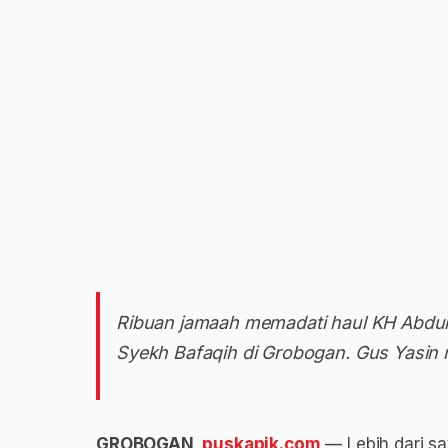
Ribuan jamaah memadati haul KH Abd
Syekh Bafaqih di Grobogan. Gus Yasin
GROBOGAN,
puskapik.com
— Lebih dari sa