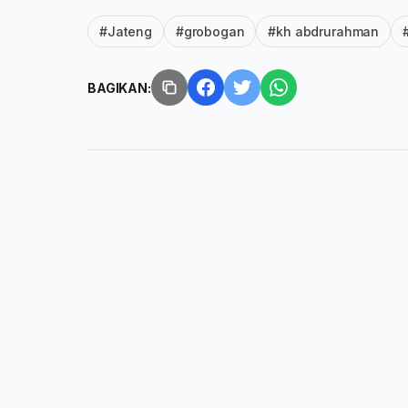
#Jateng
#grobogan
#kh abdrurahman
BAGIKAN: