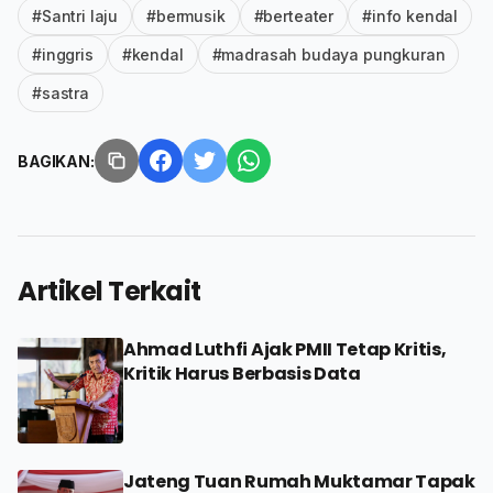
#Santri laju
#bermusik
#berteater
#info kendal
#inggris
#kendal
#madrasah budaya pungkuran
#sastra
BAGIKAN:
Artikel Terkait
Ahmad Luthfi Ajak PMII Tetap Kritis,
Kritik Harus Berbasis Data
Jateng Tuan Rumah Muktamar Tapak