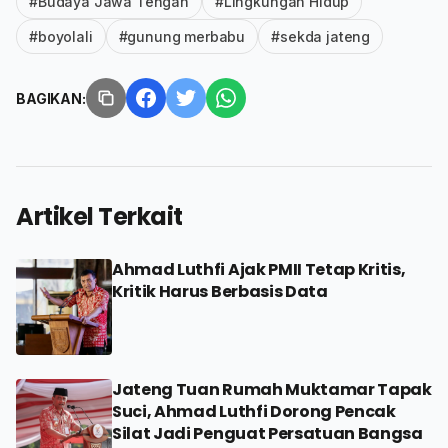
#Budaya Jawa Tengah
#Lingkungan Hidup
#boyolali
#gunung merbabu
#sekda jateng
BAGIKAN:
Artikel Terkait
Ahmad Luthfi Ajak PMII Tetap Kritis,
Kritik Harus Berbasis Data
Jateng Tuan Rumah Muktamar Tapak
Suci, Ahmad Luthfi Dorong Pencak
Silat Jadi Penguat Persatuan Bangsa