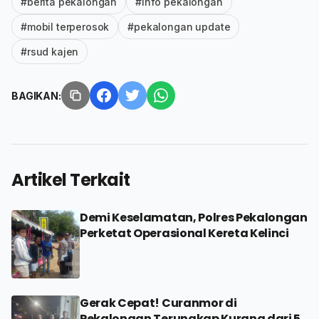
#berita pekalongan
#info pekalongan
#mobil terperosok
#pekalongan update
#rsud kajen
BAGIKAN:
Artikel Terkait
Demi Keselamatan, Polres Pekalongan
Perketat Operasional Kereta Kelinci
Gerak Cepat! Curanmor di
Pekalongan Terungkap Kurang dari 5