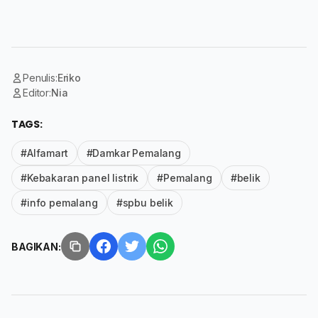
Penulis:
Eriko
Editor:
Nia
TAGS:
#Alfamart
#Damkar Pemalang
#Kebakaran panel listrik
#Pemalang
#belik
#info pemalang
#spbu belik
BAGIKAN: