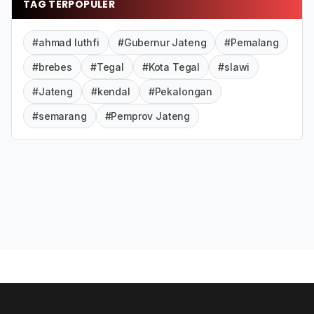
TAG TERPOPULER
#ahmad luthfi
#Gubernur Jateng
#Pemalang
#brebes
#Tegal
#Kota Tegal
#slawi
#Jateng
#kendal
#Pekalongan
#semarang
#Pemprov Jateng