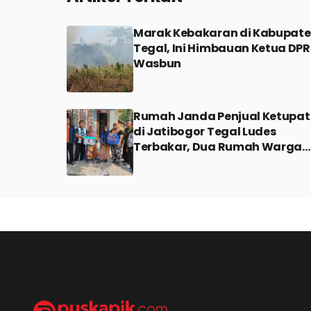
Marak Kebakaran di Kabupat
Tegal, Ini Himbauan Ketua DP
Wasbun
Rumah Janda Penjual Ketupat
di Jatibogor Tegal Ludes
Terbakar, Dua Rumah Warga
Ikut Terdampak