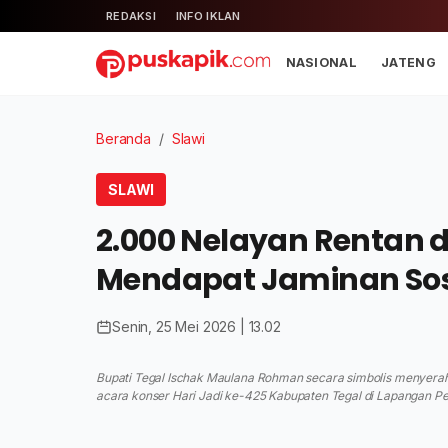
REDAKSI
INFO IKLAN
NASIONAL
JATENG
Beranda
/
Slawi
SLAWI
2.000 Nelayan Rentan 
Mendapat Jaminan Sos
Senin, 25 Mei 2026 | 13.02
Bupati Tegal Ischak Maulana Rohman secara simbolis menyera
acara konser Hari Jadi ke-425 Kabupaten Tegal di Lapangan Pe