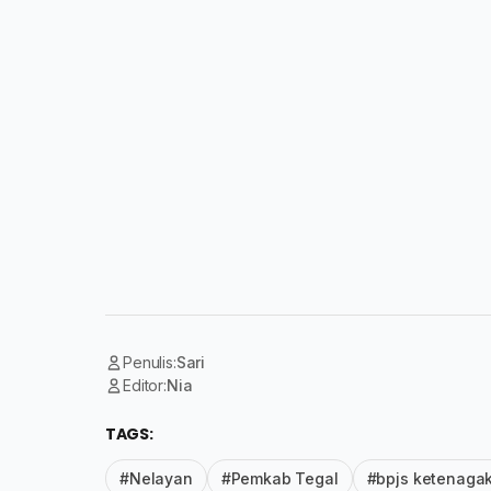
Penulis:
Sari
Editor:
Nia
TAGS:
#Nelayan
#Pemkab Tegal
#bpjs ketenaga