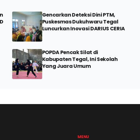
en
Gencarkan Deteksi Dini PTM,
RD
Puskesmas Dukuhwaru Tegal
Luncurkan Inovasi DARIUS CERIA
POPDA Pencak Silat di
Kabupaten Tegal, Ini Sekolah
Yang Juara Umum
MENU