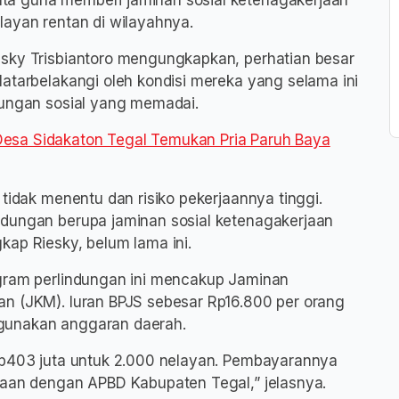
ta guna memberi jaminan sosial ketenagakerjaan
layan rentan di wilayahnya.
esky Trisbiantoro mengungkapkan, perhatian besar
latarbelakangi oleh kondisi mereka yang selama ini
dungan sosial yang memadai.
esa Sidakaton Tegal Temukan Pria Paruh Baya
 tidak menentu dan risiko pekerjaannya tinggi.
ndungan berupa jaminan sosial ketenagakerjaan
kap Riesky, belum lama ini.
ogram perlindungan ini mencakup Jaminan
an (JKM). Iuran BPJS sebesar Rp16.800 per orang
gunakan anggaran daerah.
 Rp403 juta untuk 2.000 nelayan. Pembayarannya
jaan dengan APBD Kabupaten Tegal,” jelasnya.