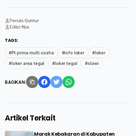
Penulis:
Guntur
Editor:
Nia
TAGS:
#Pt prima multi usaha
#info loker
#loker
#loker area tegal
#loker tegal
#slawi
BAGIKAN:
Artikel Terkait
Marak Kebakaran di Kabupaten