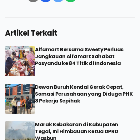
Artikel Terkait
Alfamart Bersama Sweety Perluas
Jangkauan Alfamart Sahabat
Posyandu ke 84 Titik di Indonesia
Dewan Buruh Kendal Gerak Cepat,
Somasi Perusahaan yang Diduga PHK
8 Pekerja Sepihak
Marak Kebakaran di Kabupaten
Tegal, Ini Himbauan Ketua DPRD
Wasbun