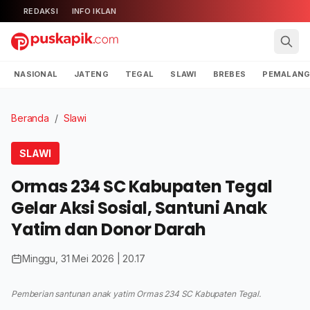
REDAKSI
INFO IKLAN
NASIONAL
JATENG
TEGAL
SLAWI
BREBES
PEMALAN
Beranda
/
Slawi
SLAWI
Ormas 234 SC Kabupaten Tegal
Gelar Aksi Sosial, Santuni Anak
Yatim dan Donor Darah
Minggu, 31 Mei 2026 | 20.17
Pemberian santunan anak yatim Ormas 234 SC Kabupaten Tegal.