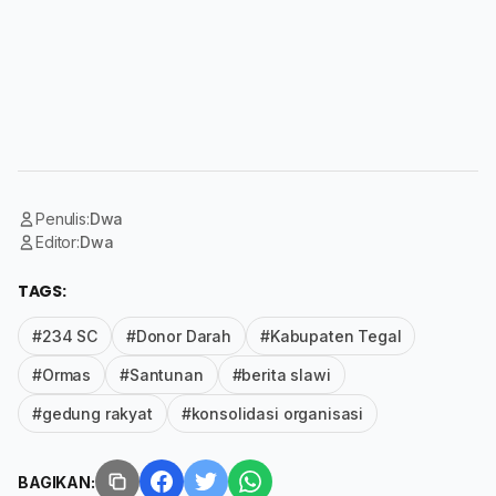
Penulis:
Dwa
Editor:
Dwa
TAGS:
#234 SC
#Donor Darah
#Kabupaten Tegal
#Ormas
#Santunan
#berita slawi
#gedung rakyat
#konsolidasi organisasi
BAGIKAN: