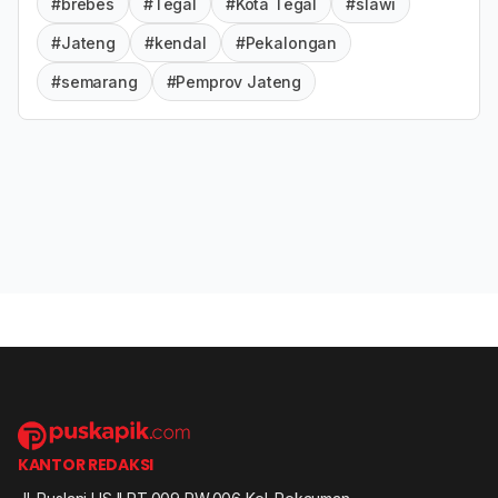
#brebes
#Tegal
#Kota Tegal
#slawi
#Jateng
#kendal
#Pekalongan
#semarang
#Pemprov Jateng
KANTOR REDAKSI