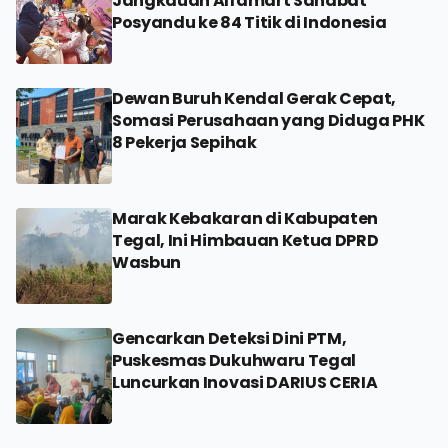
Jangkauan Alfamart Sahabat
Posyandu ke 84 Titik di Indonesia
Dewan Buruh Kendal Gerak Cepat,
Somasi Perusahaan yang Diduga PHK
8 Pekerja Sepihak
Marak Kebakaran di Kabupaten
Tegal, Ini Himbauan Ketua DPRD
Wasbun
Gencarkan Deteksi Dini PTM,
Puskesmas Dukuhwaru Tegal
Luncurkan Inovasi DARIUS CERIA