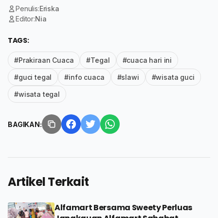
Penulis:
Eriska
Editor:
Nia
TAGS:
#Prakiraan Cuaca
#Tegal
#cuaca hari ini
#guci tegal
#info cuaca
#slawi
#wisata guci
#wisata tegal
BAGIKAN:
Artikel Terkait
Alfamart Bersama Sweety Perluas