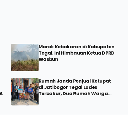
Marak Kebakaran di Kabupaten
Tegal, Ini Himbauan Ketua DPRD
Wasbun
Rumah Janda Penjual Ketupat
di Jatibogor Tegal Ludes
IA
Terbakar, Dua Rumah Warga
Ikut Terdampak