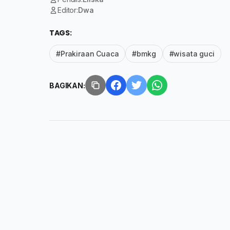
Editor:
Dwa
TAGS:
#Prakiraan Cuaca
#bmkg
#wisata guci
BAGIKAN: