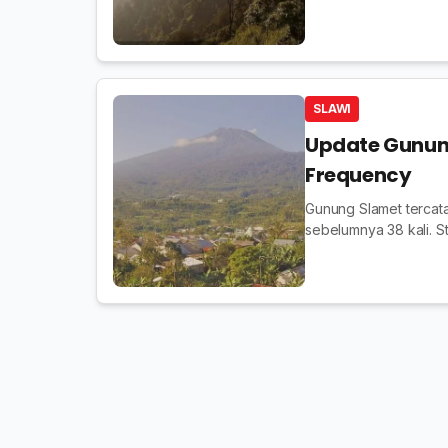
SLAWI
Update Gunung
Frequency
Gunung Slamet tercat
sebelumnya 38 kali. S
dari puncak.