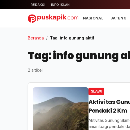
REDAKSI
INFO IKLAN
NASIONAL
JATENG
Beranda
/
Tag: info gunung aktif
Tag: info gunung ak
2 artikel
SLAWI
Aktivitas Gun
Pendaki 2 Km
Aktivitas Gunung Slam
aman bagi pendaki da