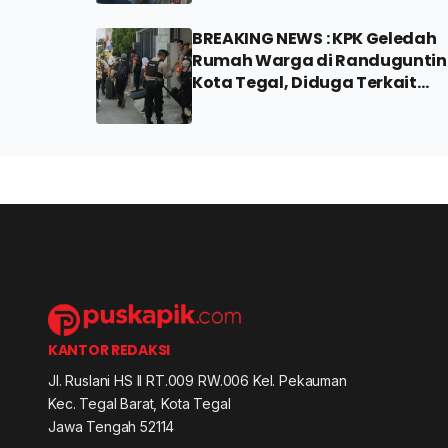
BREAKING NEWS : KPK Geledah
Rumah Warga di Randugunti
Kota Tegal, Diduga Terkait
Kasus di Pemalang
KANTOR REDAKSI
Jl. Ruslani HS II RT.009 RW.006 Kel. Pekauman
Kec. Tegal Barat, Kota Tegal
Jawa Tengah 52114