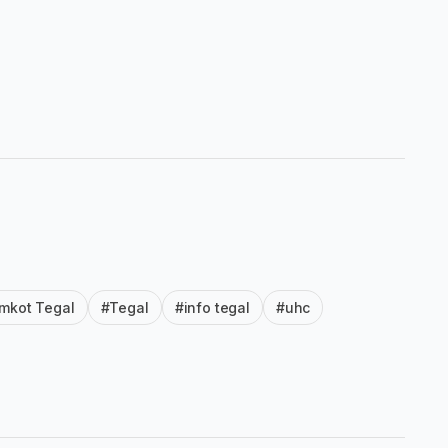
mkot Tegal
#Tegal
#info tegal
#uhc