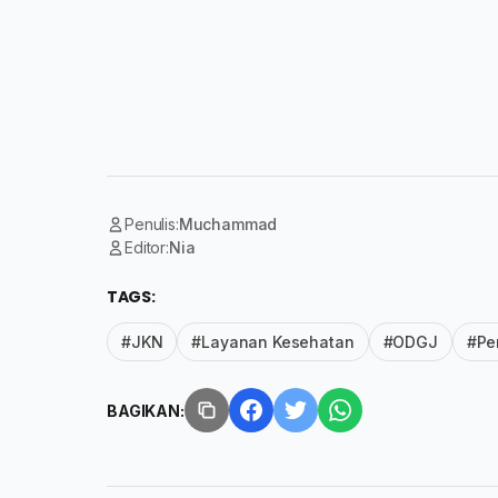
Penulis:
Muchammad
Editor:
Nia
TAGS:
#JKN
#Layanan Kesehatan
#ODGJ
#Pe
BAGIKAN: