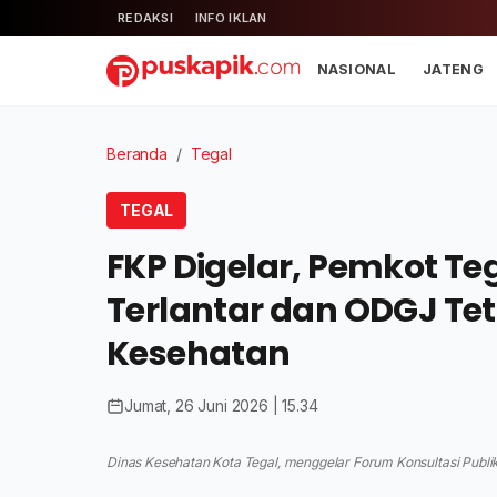
REDAKSI
INFO IKLAN
NASIONAL
JATENG
Beranda
/
Tegal
TEGAL
FKP Digelar, Pemkot Te
Terlantar dan ODGJ Te
Kesehatan
Jumat, 26 Juni 2026 | 15.34
Dinas Kesehatan Kota Tegal, menggelar Forum Konsultasi Publik