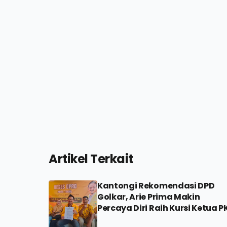
Artikel Terkait
Kantongi Rekomendasi DPD
Golkar, Arie Prima Makin
Percaya Diri Raih Kursi Ketua P