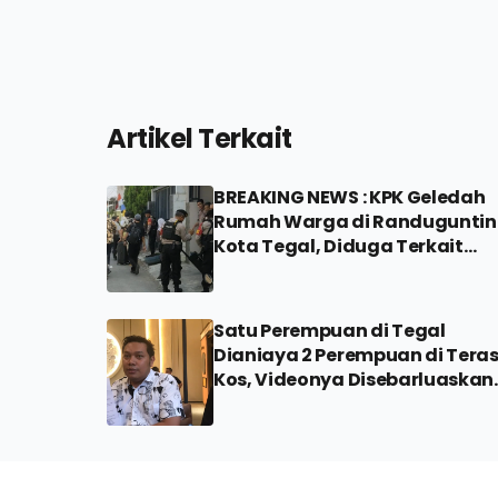
Artikel Terkait
BREAKING NEWS : KPK Geledah
Rumah Warga di Randugunti
Kota Tegal, Diduga Terkait
Kasus di Pemalang
Satu Perempuan di Tegal
Dianiaya 2 Perempuan di Tera
Kos, Videonya Disebarluaskan
Pelaku