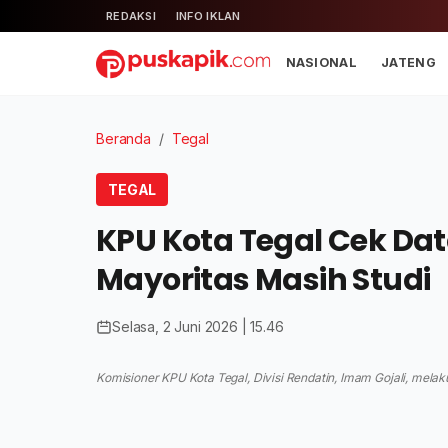
REDAKSI
INFO IKLAN
NASIONAL
JATENG
Beranda
/
Tegal
TEGAL
KPU Kota Tegal Cek Data
Mayoritas Masih Studi
Selasa, 2 Juni 2026 | 15.46
Komisioner KPU Kota Tegal, Divisi Rendatin, Imam Gojali, mela