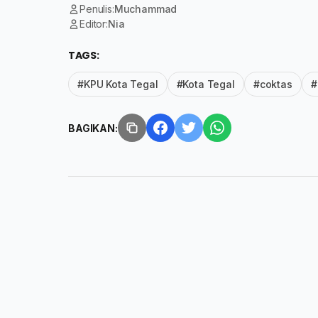
Penulis:
Muchammad
Editor:
Nia
TAGS:
#KPU Kota Tegal
#Kota Tegal
#coktas
#
BAGIKAN: