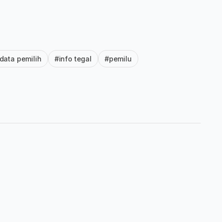
data pemilih
#info tegal
#pemilu