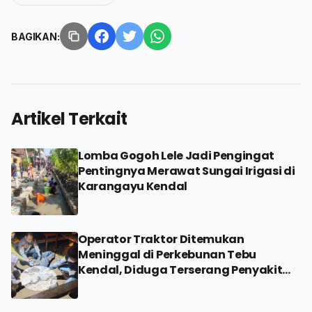
BAGIKAN:
Artikel Terkait
Lomba Gogoh Lele Jadi Pengingat
Pentingnya Merawat Sungai Irigasi di
Karangayu Kendal
Operator Traktor Ditemukan
Meninggal di Perkebunan Tebu
Kendal, Diduga Terserang Penyakit
Jantung