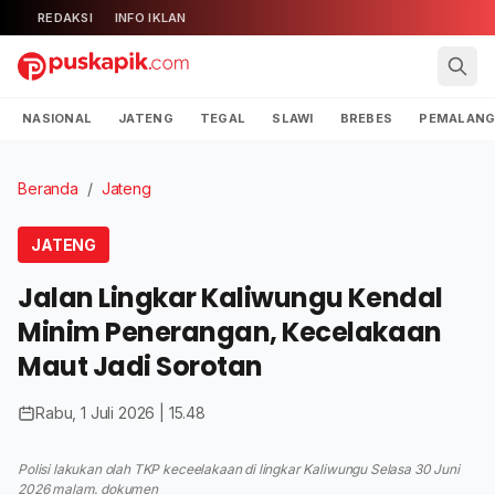
REDAKSI
INFO IKLAN
NASIONAL
JATENG
TEGAL
SLAWI
BREBES
PEMALAN
Beranda
/
Jateng
JATENG
Jalan Lingkar Kaliwungu Kendal
Minim Penerangan, Kecelakaan
Maut Jadi Sorotan
Rabu, 1 Juli 2026 | 15.48
Polisi lakukan olah TKP keceelakaan di lingkar Kaliwungu Selasa 30 Juni
2026 malam. dokumen