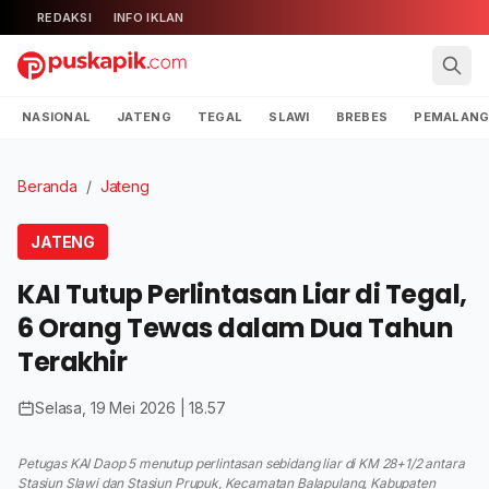
REDAKSI
INFO IKLAN
NASIONAL
JATENG
TEGAL
SLAWI
BREBES
PEMALAN
Beranda
/
Jateng
JATENG
KAI Tutup Perlintasan Liar di Tegal,
6 Orang Tewas dalam Dua Tahun
Terakhir
Selasa, 19 Mei 2026 | 18.57
Petugas KAI Daop 5 menutup perlintasan sebidang liar di KM 28+1/2 antara
Stasiun Slawi dan Stasiun Prupuk, Kecamatan Balapulang, Kabupaten