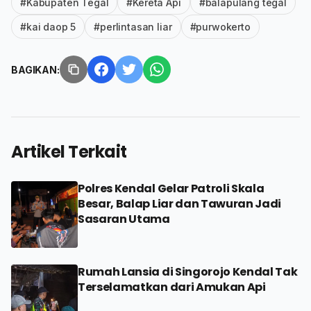
#Kabupaten Tegal
#Kereta Api
#balapulang tegal
#kai daop 5
#perlintasan liar
#purwokerto
BAGIKAN:
Artikel Terkait
Polres Kendal Gelar Patroli Skala
Besar, Balap Liar dan Tawuran Jadi
Sasaran Utama
Rumah Lansia di Singorojo Kendal Tak
Terselamatkan dari Amukan Api