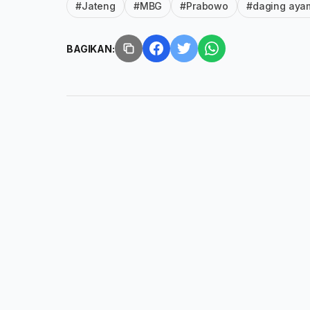
#Jateng
#MBG
#Prabowo
#daging aya
BAGIKAN: