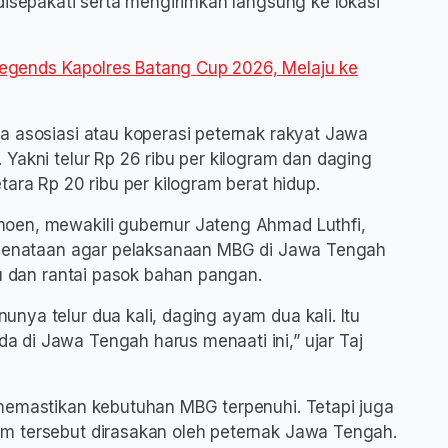
disepakati serta mengirimkan langsung ke lokasi
gends Kapolres Batang Cup 2026, Melaju ke
a asosiasi atau koperasi peternak rakyat Jawa
Yakni telur Rp 26 ribu per kilogram dan daging
ara Rp 20 ribu per kilogram berat hidup.
oen, mewakili gubernur Jateng Ahmad Luthfi,
k penataan agar pelaksanaan MBG di Jawa Tengah
nu dan rantai pasok bahan pangan.
ya telur dua kali, daging ayam dua kali. Itu
 di Jawa Tengah harus menaati ini,” ujar Taj
memastikan kebutuhan MBG terpenuhi. Tetapi juga
m tersebut dirasakan oleh peternak Jawa Tengah.