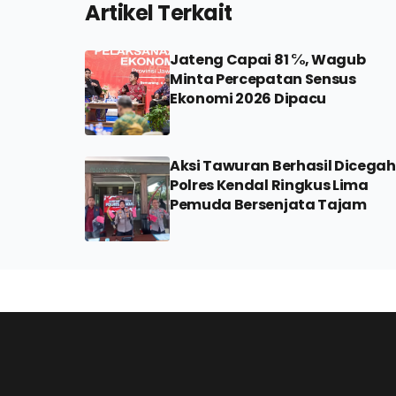
Artikel Terkait
Jateng Capai 81 ℅, Wagub
Minta Percepatan Sensus
Ekonomi 2026 Dipacu
Aksi Tawuran Berhasil Dicegah
Polres Kendal Ringkus Lima
Pemuda Bersenjata Tajam