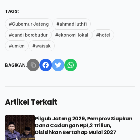
TAGS:
#Gubernur Jateng
#ahmad luthfi
#candi borobudur
#ekonomi lokal
#hotel
#umkm
#waisak
BAGIKAN:
Artikel Terkait
Pilgub Jateng 2029, Pemprov Siapkan
Dana Cadangan Rp1,2 Triliun,
Disisihkan Bertahap Mulai 2027