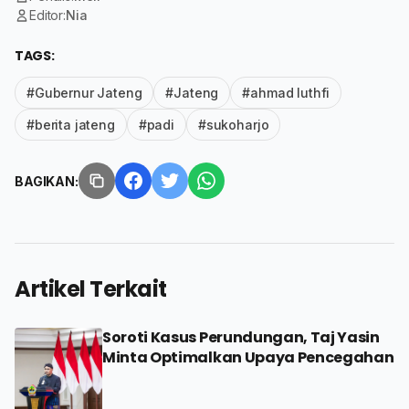
Editor:
Nia
TAGS:
#Gubernur Jateng
#Jateng
#ahmad luthfi
#berita jateng
#padi
#sukoharjo
BAGIKAN:
Artikel Terkait
Soroti Kasus Perundungan, Taj Yasin
Minta Optimalkan Upaya Pencegahan