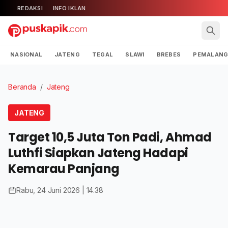
REDAKSI
INFO IKLAN
NASIONAL
JATENG
TEGAL
SLAWI
BREBES
PEMALAN
Beranda
/
Jateng
JATENG
Target 10,5 Juta Ton Padi, Ahmad
Luthfi Siapkan Jateng Hadapi
Kemarau Panjang
Rabu, 24 Juni 2026 | 14.38