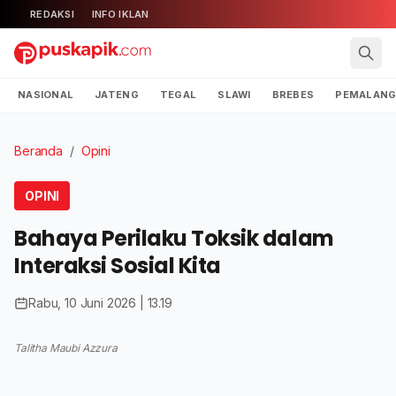
REDAKSI
INFO IKLAN
NASIONAL
JATENG
TEGAL
SLAWI
BREBES
PEMALAN
Beranda
/
Opini
OPINI
Bahaya Perilaku Toksik dalam
Interaksi Sosial Kita
Rabu, 10 Juni 2026 | 13.19
Talitha Maubi Azzura