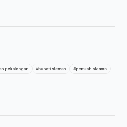
ab pekalongan
#bupati sleman
#pemkab sleman