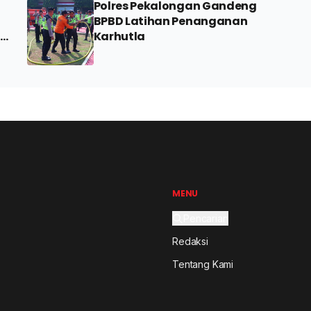
Polres Pekalongan Gandeng
BPBD Latihan Penanganan
n
Karhutla
MENU
Pencarian
Redaksi
Tentang Kami