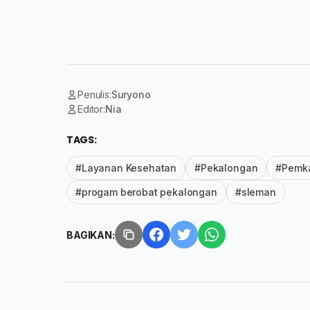
Penulis:
Suryono
Editor:
Nia
TAGS:
#Layanan Kesehatan
#Pekalongan
#Pemk
#progam berobat pekalongan
#sleman
BAGIKAN: