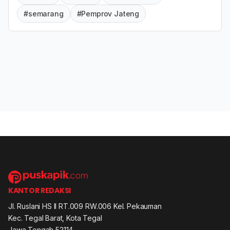
#semarang
#Pemprov Jateng
KANTOR REDAKSI
Jl. Ruslani HS II RT.009 RW.006 Kel. Pekauman
Kec. Tegal Barat, Kota Tegal
Jawa Tengah 52114