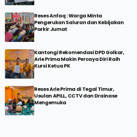
Reses Anfaq : Warga Minta
Pengerukan Saluran dan Kebijakan
Parkir Jumat
Kantongi Rekomendasi DPD Golkar,
Arie Prima Makin Percaya Diri Raih
Kursi Ketua PK
Reses Arie Prima di Tegal Timur,
Usulan APILL, CCTV dan Drainase
Mengemuka