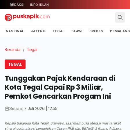
REDAKSI
INFO IKLAN
NASIONAL
JATENG
TEGAL
SLAWI
BREBES
PEMALAN
Beranda
/
Tegal
TEGAL
Tunggakan Pajak Kendaraan di
Kota Tegal Capai Rp 3 Miliar,
Pemkot Gencarkan Progam Ini
Selasa, 7 Juli 2026 | 12.55
Kepala Bakeuda Kota Tegal, Siswoyo, saat membuka literasi masyarakat
sinergi optimalisasi pengelolaan Opsen PKB dan BBNKB di Ruang Adipura,