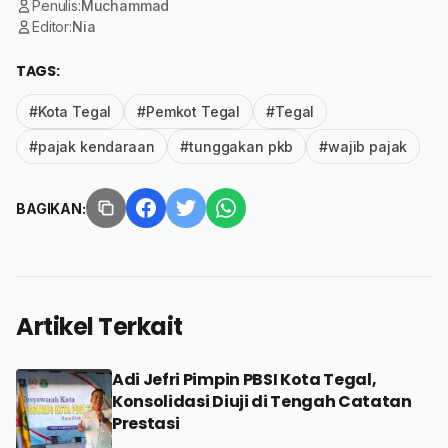
Penulis:
Muchammad
Editor:
Nia
TAGS:
#Kota Tegal
#Pemkot Tegal
#Tegal
#pajak kendaraan
#tunggakan pkb
#wajib pajak
BAGIKAN:
Artikel Terkait
Adi Jefri Pimpin PBSI Kota Tegal,
Konsolidasi Diuji di Tengah Catatan
Prestasi