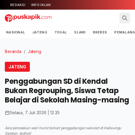
REDAKSI
INFO IKLAN
NASIONAL
JATENG
TEGAL
SLAWI
BREBES
PEMALAN
Beranda
/
Jateng
JATENG
Penggabungan SD di Kendal
Bukan Regrouping, Siswa Tetap
Belajar di Sekolah Masing-masing
Selasa, 7 Juli 2026 | 12.35
Aksi penolakan wali murid terkait penggabungan sekolah di Kaliwungu
Selatan. (edhot)