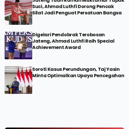
Jateng Tuan Rumah Muktamar Tapak
Suci, Ahmad Luthfi Dorong Pencak
Silat Jadi Penguat Persatuan Bangsa
Digelari Pendobrak Terobosan
Jateng, Ahmad Luthfi Raih Special
Achievement Award
Soroti Kasus Perundungan, Taj Yasin
Minta Optimalkan Upaya Pencegahan