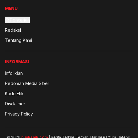
MENU
Pencarian
Redaksi
Tentang Kami
INFORMASI
Info Iklan
Pedoman Media Siber
Kode Etik
Disclaimer
Privacy Policy
© 2026
puskapik.com
| Berita Terkini, Terbaru Hari Ini Pantura, Jateng.