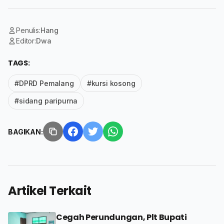
Penulis:
Hang
Editor:
Dwa
TAGS:
#DPRD Pemalang
#kursi kosong
#sidang paripurna
BAGIKAN:
Artikel Terkait
Cegah Perundungan, Plt Bupati