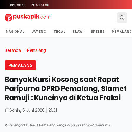
REDAKSI
INFO IKLAN
NASIONAL
JATENG
TEGAL
SLAWI
BREBES
PEMALAN
Beranda
/
Pemalang
PEMALANG
Banyak Kursi Kosong saat Rapat
Paripurna DPRD Pemalang, Slamet
Ramuji : Kuncinya di Ketua Fraksi
Senin, 8 Juni 2026 | 21.31
Kursi anggota DPRD Pemalang yang kosong saat rapat paripurna.