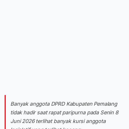
Banyak anggota DPRD Kabupaten Pemalang
tidak hadir saat rapat paripurna pada Senin 8
Juni 2026 terlihat banyak kursi anggota