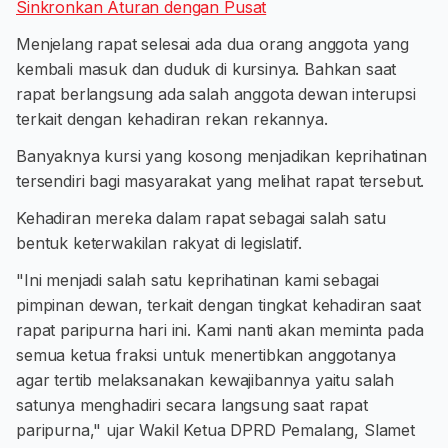
Sinkronkan Aturan dengan Pusat
Menjelang rapat selesai ada dua orang anggota yang
kembali masuk dan duduk di kursinya. Bahkan saat
rapat berlangsung ada salah anggota dewan interupsi
terkait dengan kehadiran rekan rekannya.
Banyaknya kursi yang kosong menjadikan keprihatinan
tersendiri bagi masyarakat yang melihat rapat tersebut.
Kehadiran mereka dalam rapat sebagai salah satu
bentuk keterwakilan rakyat di legislatif.
"Ini menjadi salah satu keprihatinan kami sebagai
pimpinan dewan, terkait dengan tingkat kehadiran saat
rapat paripurna hari ini. Kami nanti akan meminta pada
semua ketua fraksi untuk menertibkan anggotanya
agar tertib melaksanakan kewajibannya yaitu salah
satunya menghadiri secara langsung saat rapat
paripurna," ujar Wakil Ketua DPRD Pemalang, Slamet