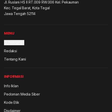
Jl. Ruslani HS II RT.009 RW.006 Kel. Pekauman
Kec. Tegal Barat, Kota Tegal
Jawa Tengah 52114
MENU
Pencarian
Redaksi
Tentang Kami
INFORMASI
Info Iklan
Pedoman Media Siber
Kode Etik
Disclaimer