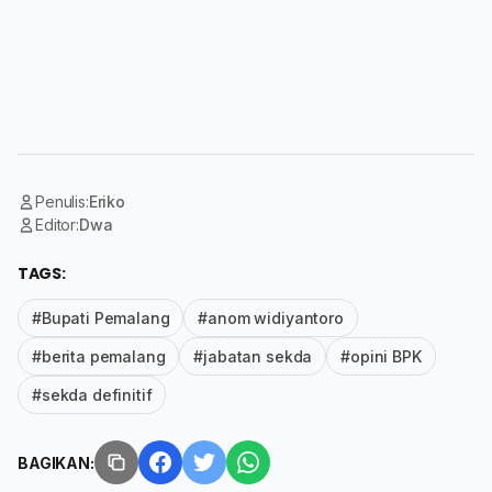
Penulis:
Eriko
Editor:
Dwa
TAGS:
#Bupati Pemalang
#anom widiyantoro
#berita pemalang
#jabatan sekda
#opini BPK
#sekda definitif
BAGIKAN: