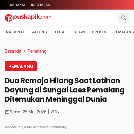
REDAKSI
INFO IKLAN
NASIONAL
JATENG
TEGAL
SLAWI
BREBES
PEMALAN
Beranda
/
Pemalang
PEMALANG
Dua Remaja Hilang Saat Latihan
Dayung di Sungai Laes Pemalang
Ditemukan Meninggal Dunia
Senin, 25 Mei 2026 | 21.18
penemuan jasad remaja di Pemalang