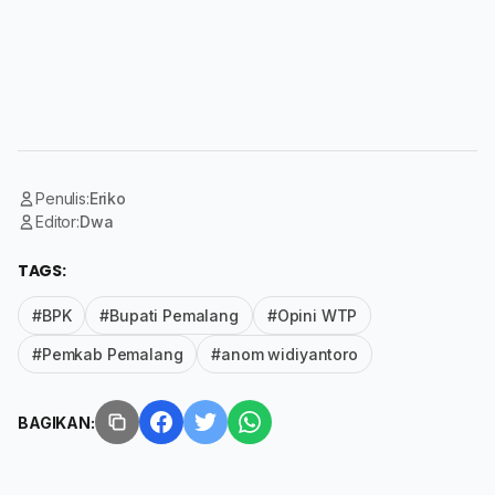
Penulis:
Eriko
Editor:
Dwa
TAGS:
#BPK
#Bupati Pemalang
#Opini WTP
#Pemkab Pemalang
#anom widiyantoro
BAGIKAN: