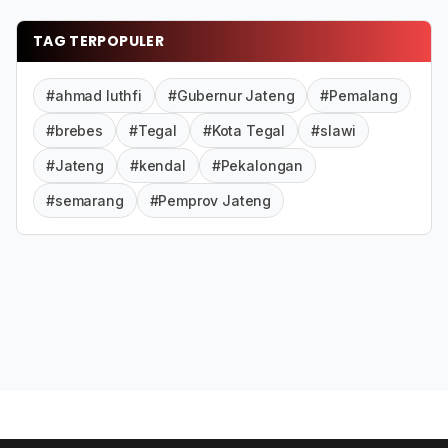
TAG TERPOPULER
#ahmad luthfi
#Gubernur Jateng
#Pemalang
#brebes
#Tegal
#Kota Tegal
#slawi
#Jateng
#kendal
#Pekalongan
#semarang
#Pemprov Jateng