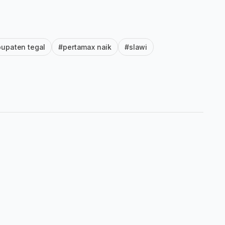
upaten tegal
#pertamax naik
#slawi