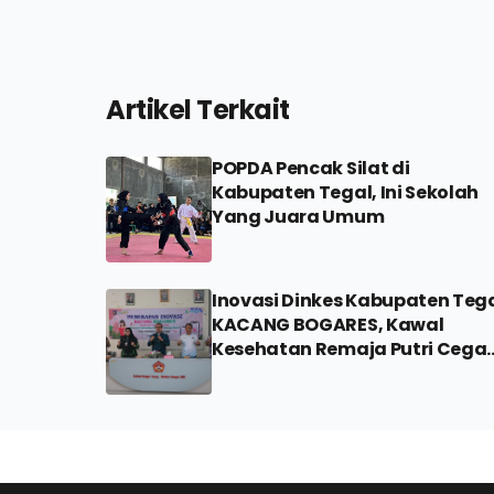
Artikel Terkait
POPDA Pencak Silat di
Kabupaten Tegal, Ini Sekolah
Yang Juara Umum
Inovasi Dinkes Kabupaten Teg
KACANG BOGARES, Kawal
Kesehatan Remaja Putri Cega
Stunting