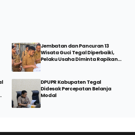
Jembatan dan Pancuran 13
Wisata Guci Tegal Diperbaiki,
Pelaku Usaha Diminta Rapikan
Pipa Air Panas
al
DPUPR Kabupaten Tegal
Didesak Percepatan Belanja
h
Modal