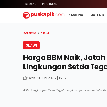
REDAKSI
INFO IKLAN
NASIONAL
JATENG
Beranda
/
Slawi
SLAWI
Harga BBM Naik, Jatah 
Lingkungan Setda Tega
Kamis, 11 Juni 2026 | 15.57
ASN di lingkungan Setda Tegal mengikuti upacara Hari Lahir Pan