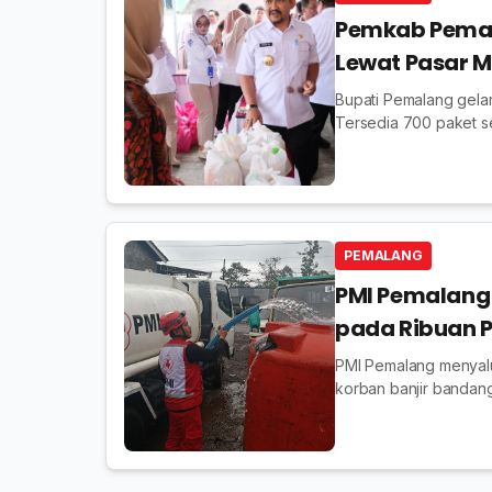
Pemkab Pemala
Lewat Pasar 
Bupati Pemalang gelar
Tersedia 700 paket s
PEMALANG
PMI Pemalang 
pada Ribuan 
PMI Pemalang menyalur
korban banjir bandan