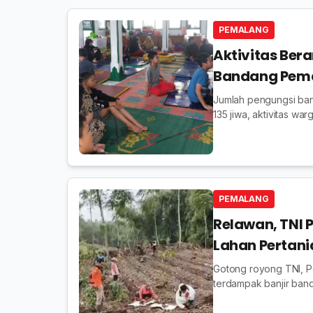
PEMALANG
Aktivitas Ber
Bandang Pem
Jumlah pengungsi ban
135 jiwa, aktivitas w
berlangsung.
PEMALANG
Relawan, TNI 
Lahan Pertani
Gotong royong TNI, Po
terdampak banjir band
pulih.