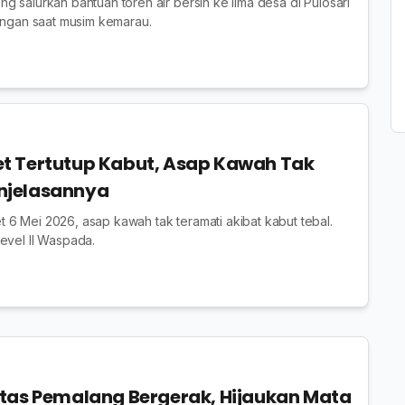
g salurkan bantuan toren air bersih ke lima desa di Pulosari
ringan saat musim kemarau.
t Tertutup Kabut, Asap Kawah Tak
Penjelasannya
6 Mei 2026, asap kawah tak teramati akibat kabut tebal.
evel II Waspada.
tas Pemalang Bergerak, Hijaukan Mata