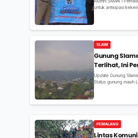
Alumni SMAN 1 Pemalan
untuk antisipasi keke
SLAWI
Gunung Slame
Terlihat, Ini 
Update Gunung Slamet 
Status gunung masih L
PEMALANG
Lintas Komuni