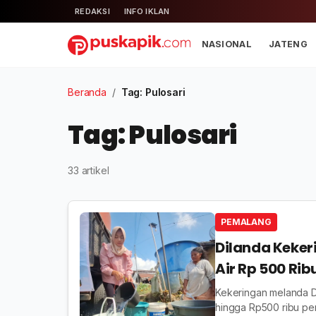
REDAKSI
INFO IKLAN
NASIONAL
JATENG
Beranda
/
Tag: Pulosari
Tag: Pulosari
33 artikel
PEMALANG
Dilanda Keker
Air Rp 500 Rib
Kekeringan melanda D
hingga Rp500 ribu pe