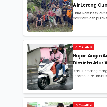
Air Lereng Gu
Lintas komunitas Pema
ekosistem dan pulihkan
PEMALANG
Hujan Angin 
Diminta Atur 
BPBD Pemalang mengin
Lebaran 2026, khususny
Watukumpul.
PEMALANG