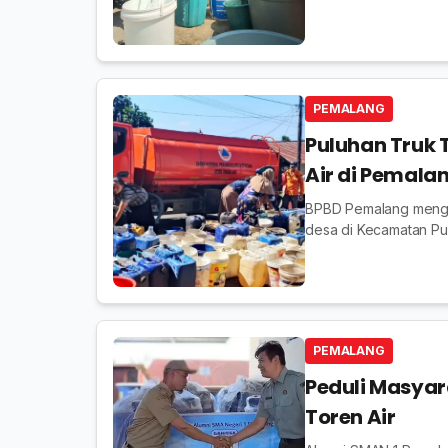
PEMALANG
Puluhan Truk 
Air di Pemala
BPBD Pemalang menger
desa di Kecamatan Pu
kemarau.
PEMALANG
Peduli Masyar
Toren Air