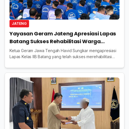
JATENG
Yayasan Geram Jateng Apresiasi Lapas
Batang Sukses Rehabilitasi Warga
Binaan Kasus Narkoba
Ketua Geram Jawa Tengah Havid Sungkar mengapresiasi
Lapas Kelas IIB Batang yang telah sukses merehabilitasi
warga binaan kasus penyalahgunaan narkotika