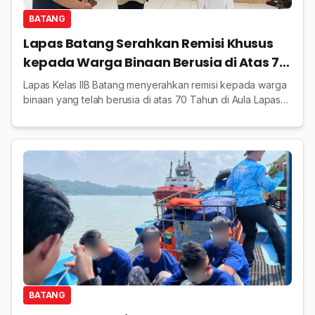
BATANG
Lapas Batang Serahkan Remisi Khusus
kepada Warga Binaan Berusia di Atas 70
Tahun
Lapas Kelas IIB Batang menyerahkan remisi kepada warga
binaan yang telah berusia di atas 70 Tahun di Aula Lapas
Batang diserahkan langsung oleh Kalapas
BATANG