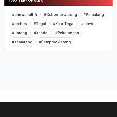
TAG TERPOPULER
#ahmad luthfi
#Gubernur Jateng
#Pemalang
#brebes
#Tegal
#Kota Tegal
#slawi
#Jateng
#kendal
#Pekalongan
#semarang
#Pemprov Jateng