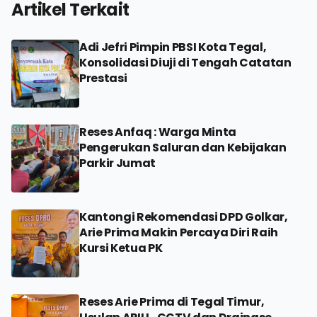
Artikel Terkait
Adi Jefri Pimpin PBSI Kota Tegal,
Konsolidasi Diuji di Tengah Catatan
Prestasi
Reses Anfaq : Warga Minta
Pengerukan Saluran dan Kebijakan
Parkir Jumat
Kantongi Rekomendasi DPD Golkar,
Arie Prima Makin Percaya Diri Raih
Kursi Ketua PK
Reses Arie Prima di Tegal Timur,