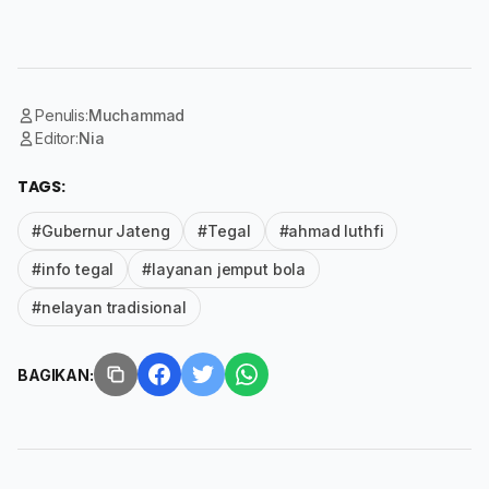
Penulis:
Muchammad
Editor:
Nia
TAGS:
#Gubernur Jateng
#Tegal
#ahmad luthfi
#info tegal
#layanan jemput bola
#nelayan tradisional
BAGIKAN: