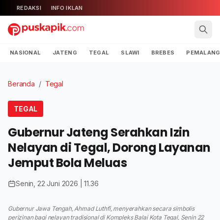
REDAKSI
INFO IKLAN
NASIONAL
JATENG
TEGAL
SLAWI
BREBES
PEMALAN
Beranda
/
Tegal
TEGAL
Gubernur Jateng Serahkan Izin
Nelayan di Tegal, Dorong Layanan
Jemput Bola Meluas
Senin, 22 Juni 2026 | 11.36
Gubernur Jawa Tengah, Ahmad Luthfi, menyerahkan secara simbolis
perizinan bagi nelayan tradisional di Kompleks Balai Kota Tegal, Senin 22