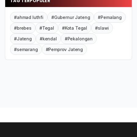
TAG TERPOPULER
#ahmad luthfi
#Gubernur Jateng
#Pemalang
#brebes
#Tegal
#Kota Tegal
#slawi
#Jateng
#kendal
#Pekalongan
#semarang
#Pemprov Jateng