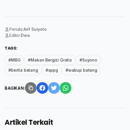
Penulis:
Arif Suryoto
Editor:
Dwa
TAGS:
#MBG
#Makan Bergizi Gratis
#Suyono
#berita batang
#sppg
#wabup batang
BAGIKAN:
Artikel Terkait