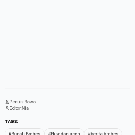
Penulis:
Bowo
Editor:
Nia
TAGS:
#Bupati Brebes
#Eksodan aceh
#berita brebes