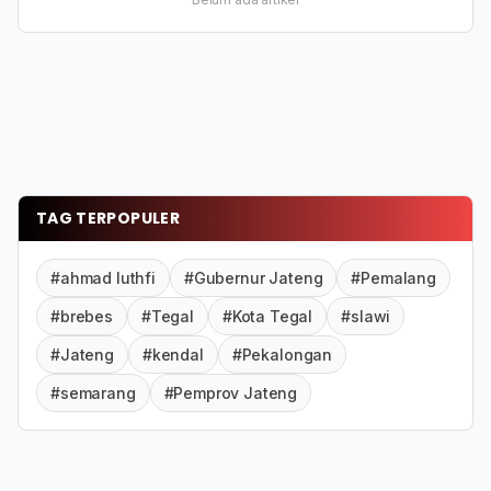
TAG TERPOPULER
#ahmad luthfi
#Gubernur Jateng
#Pemalang
#brebes
#Tegal
#Kota Tegal
#slawi
#Jateng
#kendal
#Pekalongan
#semarang
#Pemprov Jateng