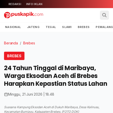
REDAKSI
INFO IKLAN
NASIONAL
JATENG
TEGAL
SLAWI
BREBES
PEMALAN
Beranda
/
Brebes
BREBES
24 Tahun Tinggal di Maribaya,
Warga Eksodan Aceh di Brebes
Harapkan Kepastian Status Lahan
Minggu, 21 Juni 2026 | 18.48
Suasana Kampung Eksodan Aceh di Dukuh Maribaya, Desa Kalinusu,
Kecamatan Bumiayu, Kabupaten Brebes. (FOTO DOK)