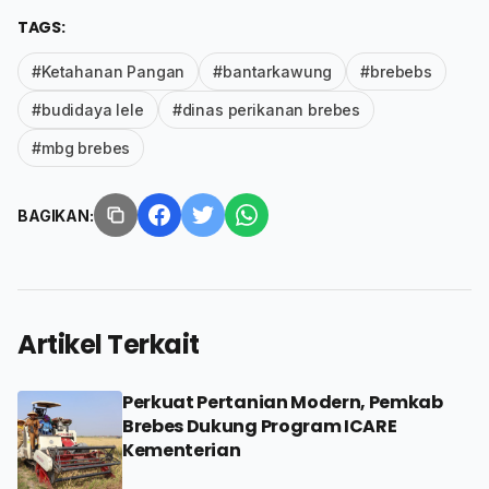
TAGS:
#Ketahanan Pangan
#bantarkawung
#brebebs
#budidaya lele
#dinas perikanan brebes
#mbg brebes
BAGIKAN:
Artikel Terkait
Perkuat Pertanian Modern, Pemkab
Brebes Dukung Program ICARE
Kementerian