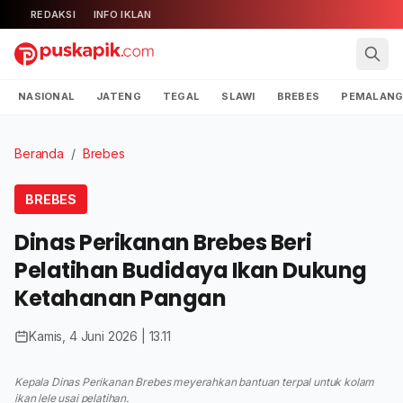
REDAKSI
INFO IKLAN
NASIONAL
JATENG
TEGAL
SLAWI
BREBES
PEMALAN
Beranda
/
Brebes
BREBES
Dinas Perikanan Brebes Beri
Pelatihan Budidaya Ikan Dukung
Ketahanan Pangan
Kamis, 4 Juni 2026 | 13.11
Kepala Dinas Perikanan Brebes meyerahkan bantuan terpal untuk kolam
ikan lele usai pelatihan.