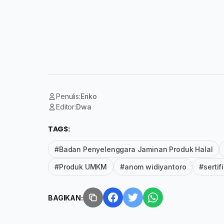
Penulis:
Eriko
Editor:
Dwa
TAGS:
#Badan Penyelenggara Jaminan Produk Halal
#Produk UMKM
#anom widiyantoro
#sertif
BAGIKAN: