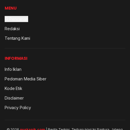
MENU
Pencarian
Redaksi
Tentang Kami
INFORMASI
Info Iklan
Pedoman Media Siber
Kode Etik
Disclaimer
Privacy Policy
© 2026
puskapik.com
| Berita Terkini, Terbaru Hari Ini Pantura, Jateng.