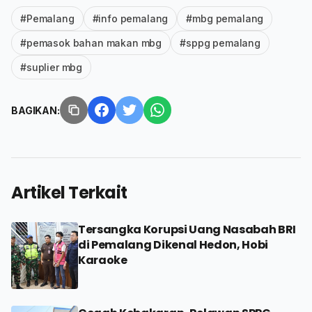
#Pemalang
#info pemalang
#mbg pemalang
#pemasok bahan makan mbg
#sppg pemalang
#suplier mbg
BAGIKAN:
Artikel Terkait
Tersangka Korupsi Uang Nasabah BRI
di Pemalang Dikenal Hedon, Hobi
Karaoke