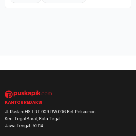
KANTOR REDAKSI
Jl. Ruslani HS II RT.009 RW.006 Kel. Pekauman
Kec. Tegal Barat, Kota Tegal
Jawa Tengah 52114