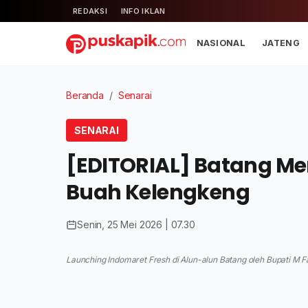
REDAKSI
INFO IKLAN
NASIONAL
JATENG
Beranda
/
Senarai
SENARAI
[EDITORIAL] Batang Me
Buah Kelengkeng
Senin, 25 Mei 2026 | 07.30
Launching Indomaret Fresh di Alun-alun Batang oleh Bupati M F