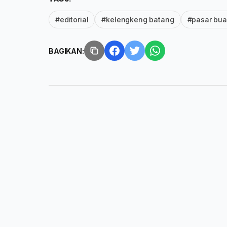
#editorial
#kelengkeng batang
#pasar bu
BAGIKAN: