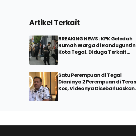
Artikel Terkait
BREAKING NEWS : KPK Geledah
Rumah Warga di Randugunti
Kota Tegal, Diduga Terkait
Kasus di Pemalang
Satu Perempuan di Tegal
Dianiaya 2 Perempuan di Tera
Kos, Videonya Disebarluaskan
Pelaku