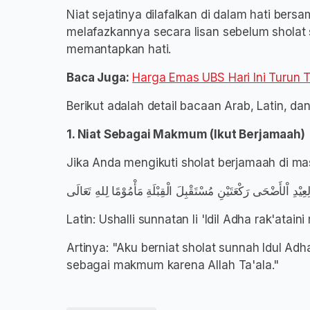
​Niat sejatinya dilafalkan di dalam hati ber
melafazkannya secara lisan sebelum sholat 
memantapkan hati.
Baca Juga:
Harga Emas UBS Hari Ini Turun 
​Berikut adalah detail bacaan Arab, Latin, da
​1. Niat Sebagai Makmum (Ikut Berjamaah)
​Jika Anda mengikuti sholat berjamaah di m
​عِيْدِ اْلأَضْحَى رَكْعَتَيْنِ مُسْتَقْبِلَ الْقِبْلَةِ مَأْمُوْمًا لِلهِ تَعَالَى
​Latin: Ushalli sunnatan li 'Idil Adha rak'atain
​Artinya: "Aku berniat sholat sunnah Idul A
sebagai makmum karena Allah Ta'ala."