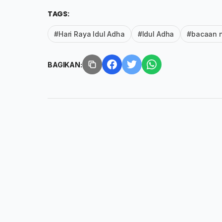
TAGS:
#Hari Raya Idul Adha
#Idul Adha
#bacaan n
BAGIKAN: