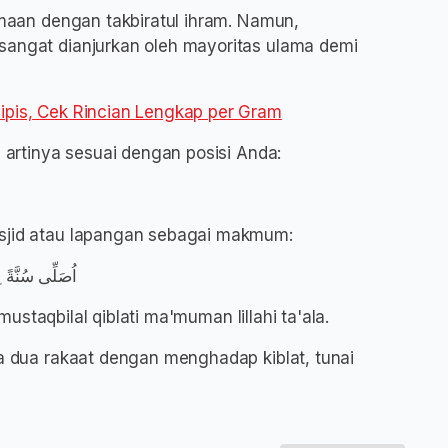
samaan dengan takbiratul ihram. Namun,
sangat dianjurkan oleh mayoritas ulama demi
Tipis, Cek Rincian Lengkap per Gram
n artinya sesuai dengan posisi Anda:
asjid atau lapangan sebagai makmum:
اُصَلِّى سُنَّةً لِ
i mustaqbilal qiblati ma'muman lillahi ta'ala.
dha dua rakaat dengan menghadap kiblat, tunai