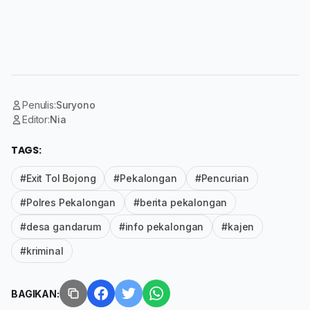
Penulis:
Suryono
Editor:
Nia
TAGS:
#Exit Tol Bojong
#Pekalongan
#Pencurian
#Polres Pekalongan
#berita pekalongan
#desa gandarum
#info pekalongan
#kajen
#kriminal
BAGIKAN: