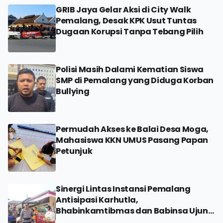
GRIB Jaya Gelar Aksi di City Walk
Pemalang, Desak KPK Usut Tuntas
Dugaan Korupsi Tanpa Tebang Pilih
Polisi Masih Dalami Kematian Siswa
SMP di Pemalang yang Diduga Korban
Bullying
Permudah Akses ke Balai Desa Moga,
Mahasiswa KKN UMUS Pasang Papan
Petunjuk
Sinergi Lintas Instansi Pemalang
Antisipasi Karhutla,
Bhabinkamtibmas dan Babinsa Ujung
Tombak