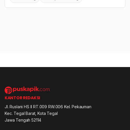
KANTOR REDAKSI
Jl. Ruslani HS II RT.009 RW.006 Kel. Pekauman
Kec. Tegal Barat, Kota Tegal
Jawa Tengah 52114