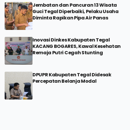
Jembatan dan Pancuran 13 Wisata
Guci Tegal Diperbaiki, Pelaku Usaha
Diminta Rapikan Pipa Air Panas
Inovasi Dinkes Kabupaten Tegal
KACANG BOGARES, Kawal Kesehatan
Remaja Putri Cegah Stunting
DPUPR Kabupaten Tegal Didesak
Percepatan Belanja Modal