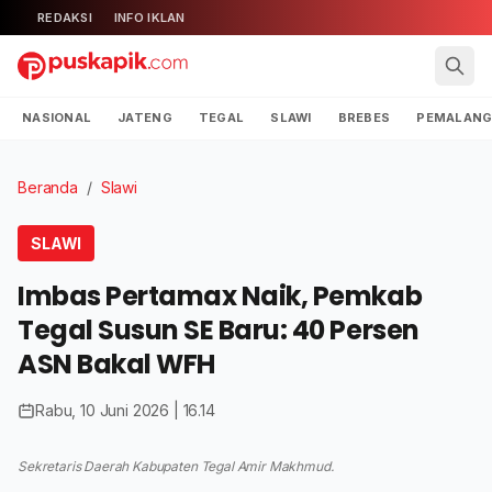
REDAKSI
INFO IKLAN
NASIONAL
JATENG
TEGAL
SLAWI
BREBES
PEMALAN
Beranda
/
Slawi
SLAWI
Imbas Pertamax Naik, Pemkab
Tegal Susun SE Baru: 40 Persen
ASN Bakal WFH
Rabu, 10 Juni 2026 | 16.14
Sekretaris Daerah Kabupaten Tegal Amir Makhmud.