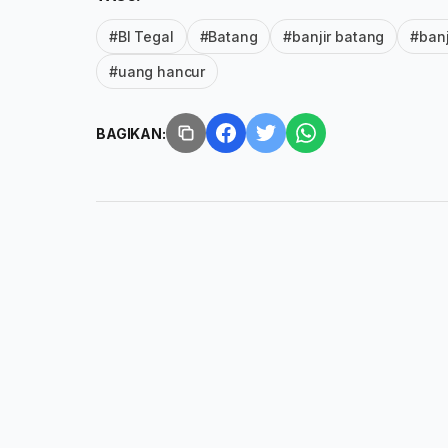
#BI Tegal
#Batang
#banjir batang
#banj
#uang hancur
BAGIKAN: