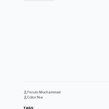
Penulis:
Muchammad
Editor:
Nia
TAGS: