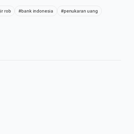
ir rob
#bank indonesia
#penukaran uang