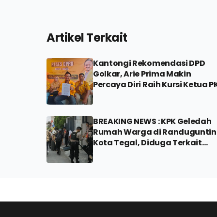
Artikel Terkait
Kantongi Rekomendasi DPD
Golkar, Arie Prima Makin
Percaya Diri Raih Kursi Ketua P
BREAKING NEWS : KPK Geledah
Rumah Warga di Randugunti
Kota Tegal, Diduga Terkait
Kasus di Pemalang