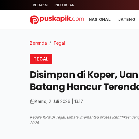
REDAKSI
INFO IKLAN
NASIONAL
JATENG
Beranda
/
Tegal
TEGAL
Disimpan di Koper, Uang
Batang Hancur Terend
Kamis, 2 Juli 2026 | 13.17
Kepala KPw BI Tegal, Bimala, memantau proses identifikasi uang 
2026.