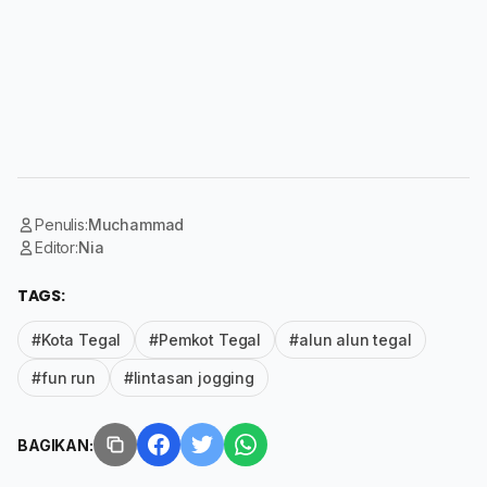
Penulis:
Muchammad
Editor:
Nia
TAGS:
#Kota Tegal
#Pemkot Tegal
#alun alun tegal
#fun run
#lintasan jogging
BAGIKAN: