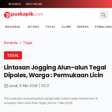
REDAKSI
INFO IKLAN
NASIONAL
JATENG
TEGAL
SLAWI
BREBES
PEMALAN
Beranda
/
Tegal
TEGAL
Lintasan Jogging Alun-alun Tegal
Dipoles, Warga : Permukaan Licin
Jumat, 8 Mei 2026 | 09.21
Para pekerja menyelesaikan pengecatan tulisan pada lintasan lari di
kawasan Alun-alun Kota Tegal, Kamis 7 Mei 2026.