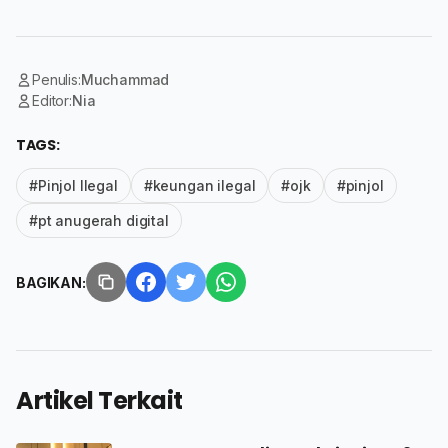
Penulis:
Muchammad
Editor:
Nia
TAGS:
#Pinjol Ilegal
#keungan ilegal
#ojk
#pinjol
#pt anugerah digital
BAGIKAN:
Artikel Terkait