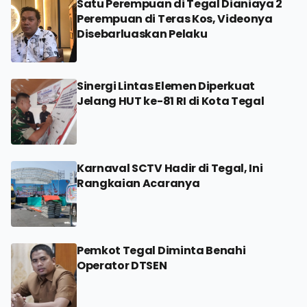
Satu Perempuan di Tegal Dianiaya 2
Perempuan di Teras Kos, Videonya
Disebarluaskan Pelaku
Sinergi Lintas Elemen Diperkuat
Jelang HUT ke-81 RI di Kota Tegal
Karnaval SCTV Hadir di Tegal, Ini
Rangkaian Acaranya
Pemkot Tegal Diminta Benahi
Operator DTSEN