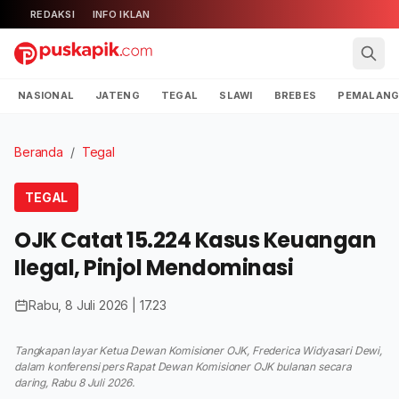
REDAKSI
INFO IKLAN
NASIONAL
JATENG
TEGAL
SLAWI
BREBES
PEMALAN
Beranda
/
Tegal
TEGAL
OJK Catat 15.224 Kasus Keuangan
Ilegal, Pinjol Mendominasi
Rabu, 8 Juli 2026 | 17.23
Tangkapan layar Ketua Dewan Komisioner OJK, Frederica Widyasari Dewi,
dalam konferensi pers Rapat Dewan Komisioner OJK bulanan secara
daring, Rabu 8 Juli 2026.