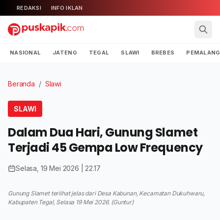
REDAKSI
INFO IKLAN
NASIONAL
JATENG
TEGAL
SLAWI
BREBES
PEMALAN
Beranda
/
Slawi
SLAWI
Dalam Dua Hari, Gunung Slamet
Terjadi 45 Gempa Low Frequency
Selasa, 19 Mei 2026 | 22.17
Gunung Slamet terlihat jelas dari Desa Kabunan, Kecamatan Dukuhwaru,
Kabupaten Tegal, Selasa 19 Mei 2026. (Guntur)