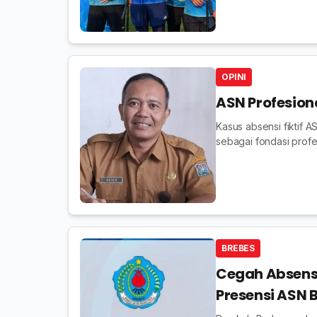
fiktif.
OPINI
ASN Profesiona
Kasus absensi fiktif A
sebagai fondasi profes
BREBES
Cegah Absensi 
Presensi ASN 