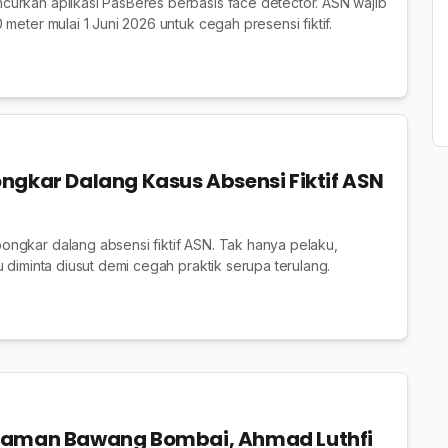
urkan aplikasi PasBeres berbasis face detector. ASN wajib
meter mulai 1 Juni 2026 untuk cegah presensi fiktif.
ngkar Dalang Kasus Absensi Fiktif ASN
ngkar dalang absensi fiktif ASN. Tak hanya pelaku,
 diminta diusut demi cegah praktik serupa terulang.
caman Bawang Bombai, Ahmad Luthfi