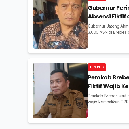
Gubernur Peri
Absensi Fiktif 
Gubernur Jateng Ahmad
3.000 ASN di Brebes d
BREBES
Pemkab Brebes
Fiktif Wajib 
Pemkab Brebes usut abs
wajib kembalikan TPP s