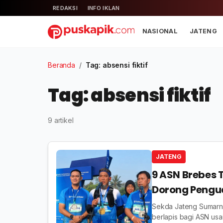
REDAKSI
INFO IKLAN
NASIONAL
JATENG
Beranda
/
Tag: absensi fiktif
Tag: absensi fiktif
9 artikel
JATENG
9 ASN Brebes 
Dorong Pengu
Berlapis
Sekda Jateng Sumarn
berlapis bagi ASN us