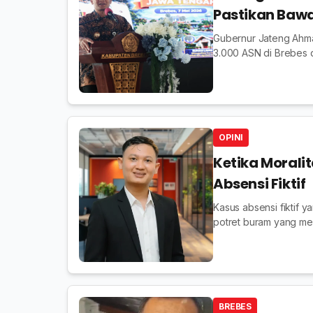
Pastikan Bawa
Gubernur Jateng Ahmad
3.000 ASN di Brebes d
OPINI
Ketika Moralit
Absensi Fiktif
Kasus absensi fiktif
potret buram yang men
terjebak pada kulit lua
BREBES