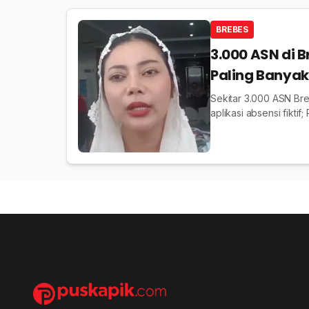
BREBES
3.000 ASN di B
Paling Banyak
Sekitar 3.000 ASN Br
aplikasi absensi fikt
hukum.