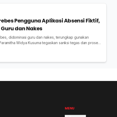
rebes Pengguna Aplikasi Absensi Fiktif,
 Guru dan Nakes
ebes, didominasi guru dan nakes, terungkap gunakan
if; Paramitha Widya Kusuma tegaskan sanksi tegas dan proses
MENU