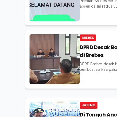
Pemkab Brebes melunc
absen dalam radius 50 
BREBES
DPRD Desak Bo
di Brebes
DPRD Brebes desak bo
pembuat aplikasi palsu
JATENG
Di Tengah An